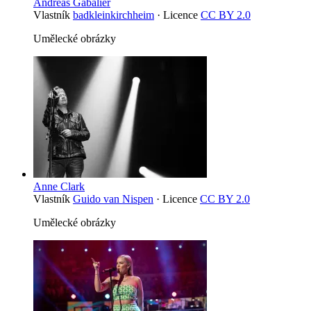
Andreas Gabalier
Vlastník
badkleinkirchheim
· Licence
CC BY 2.0
Umělecké obrázky
Anne Clark
Vlastník
Guido van Nispen
· Licence
CC BY 2.0
Umělecké obrázky