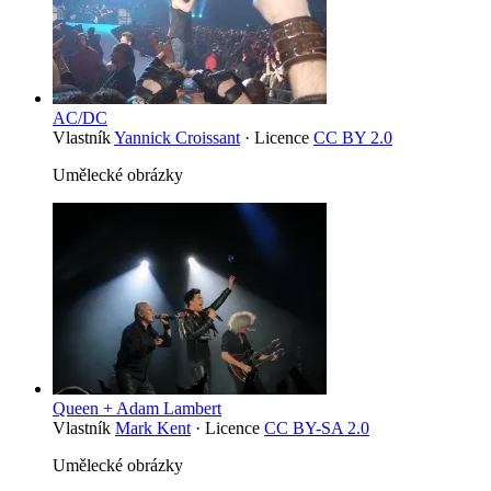
AC/DC
Vlastník
Yannick Croissant
· Licence
CC BY 2.0
Umělecké obrázky
Queen + Adam Lambert
Vlastník
Mark Kent
· Licence
CC BY-SA 2.0
Umělecké obrázky