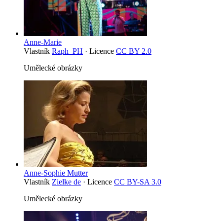
Anne-Marie
Vlastník
Raph_PH
· Licence
CC BY 2.0
Umělecké obrázky
Anne-Sophie Mutter
Vlastník
Zielke de
· Licence
CC BY-SA 3.0
Umělecké obrázky