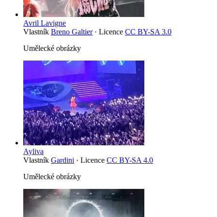
Avril Lavigne
Vlastník
Breno Galtier
· Licence
CC BY-SA 3.0
Umělecké obrázky
Ayliva
Vlastník
Gardini
· Licence
CC BY-SA 4.0
Umělecké obrázky