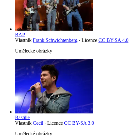
BAP
Vlastník
Frank Schwichtenberg
· Licence
CC BY-SA 4.0
Umělecké obrázky
Bastille
Vlastník
Cecil
· Licence
CC BY-SA 3.0
Umělecké obrázky