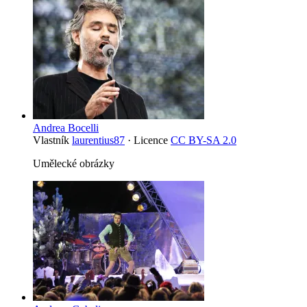
Andrea Bocelli
Vlastník
laurentius87
· Licence
CC BY-SA 2.0
Umělecké obrázky