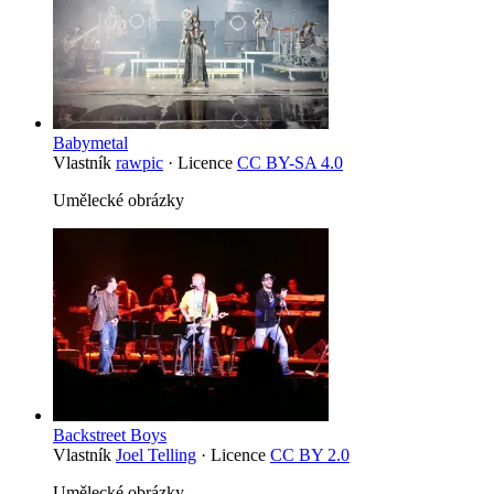
Babymetal
Vlastník
rawpic
· Licence
CC BY-SA 4.0
Umělecké obrázky
Backstreet Boys
Vlastník
Joel Telling
· Licence
CC BY 2.0
Umělecké obrázky