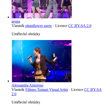
aespa
Vlastník
plumflower snow
· Licence
CC BY-SA 2.0
Umělecké obrázky
Alessandra Amoroso
Vlastník
Filippo Tomasi Visual Artist
· Licence
CC BY-SA
2.0
Umělecké obrázky