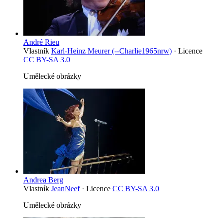
André Rieu
Vlastník
Karl-Heinz Meurer (--Charlie1965nrw)
· Licence
CC BY-SA 3.0
Umělecké obrázky
Andrea Berg
Vlastník
JeanNeef
· Licence
CC BY-SA 3.0
Umělecké obrázky