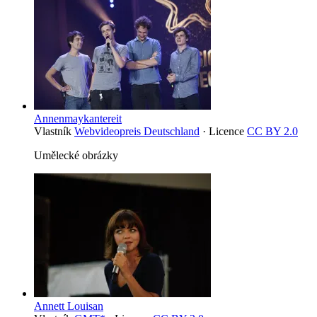
Annenmaykantereit
Vlastník
Webvideopreis Deutschland
· Licence
CC BY 2.0
Umělecké obrázky
Annett Louisan