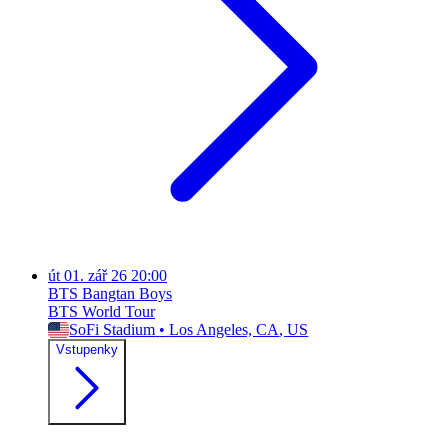
út
01. zář 26
20:00
BTS Bangtan Boys
BTS World Tour
SoFi Stadium
•
Los Angeles, CA
, US
Vstupenky