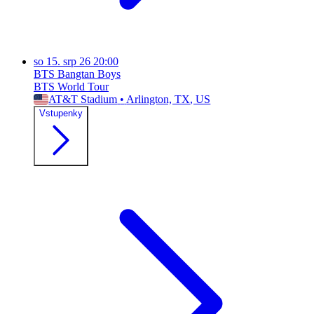
so
15. srp 26
20:00
BTS Bangtan Boys
BTS World Tour
AT&T Stadium
•
Arlington, TX
, US
Vstupenky