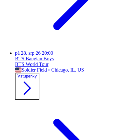
pá
28. srp 26
20:00
BTS Bangtan Boys
BTS World Tour
Soldier Field
•
Chicago, IL
, US
Vstupenky