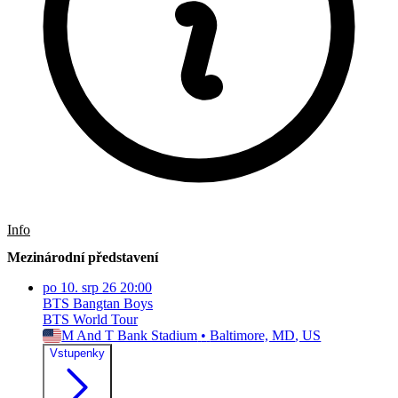
Info
Mezinárodní představení
po
10. srp 26
20:00
BTS Bangtan Boys
BTS World Tour
M And T Bank Stadium
•
Baltimore, MD
, US
Vstupenky