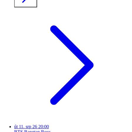
út
11. srp 26
20:00
BTS Bangtan Boys