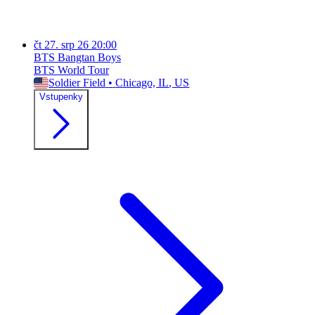
čt
27. srp 26
20:00
BTS Bangtan Boys
BTS World Tour
Soldier Field
•
Chicago, IL
, US
Vstupenky