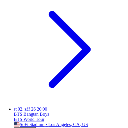
st
02. zář 26
20:00
BTS Bangtan Boys
BTS World Tour
SoFi Stadium
•
Los Angeles, CA
, US