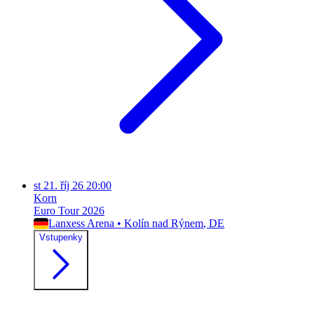
st
21. říj 26
20:00
Korn
Euro Tour 2026
Lanxess Arena
•
Kolín nad Rýnem
, DE
Vstupenky