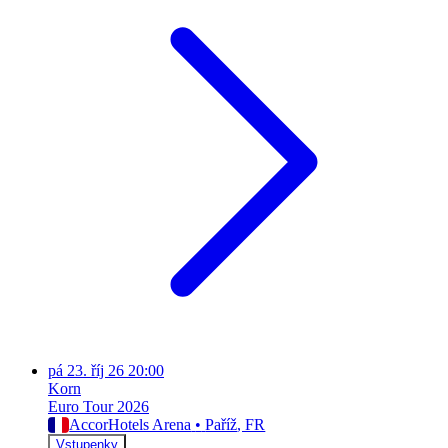
pá
23. říj 26
20:00
Korn
Euro Tour 2026
AccorHotels Arena
•
Paříž
, FR
Vstupenky