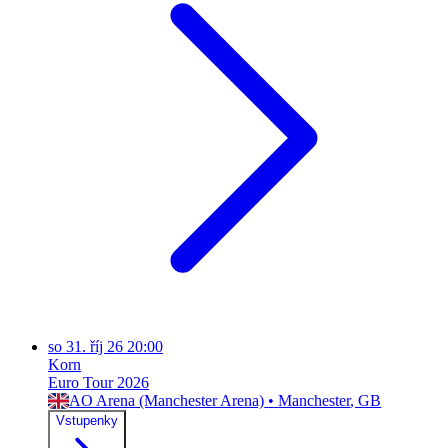
so
31. říj 26
20:00
Korn
Euro Tour 2026
AO Arena (Manchester Arena)
•
Manchester
, GB
Vstupenky