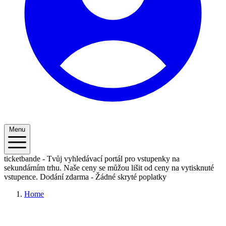
Menu
ticketbande - Tvůj vyhledávací portál pro vstupenky na
sekundárním trhu. Naše ceny se můžou lišit od ceny na vytisknuté
vstupence.
Dodání zdarma - Žádné skryté poplatky
Home