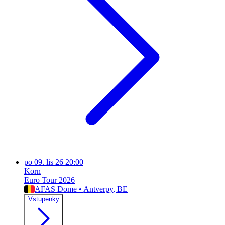
po
09. lis 26
20:00
Korn
Euro Tour 2026
AFAS Dome
•
Antverpy
, BE
Vstupenky