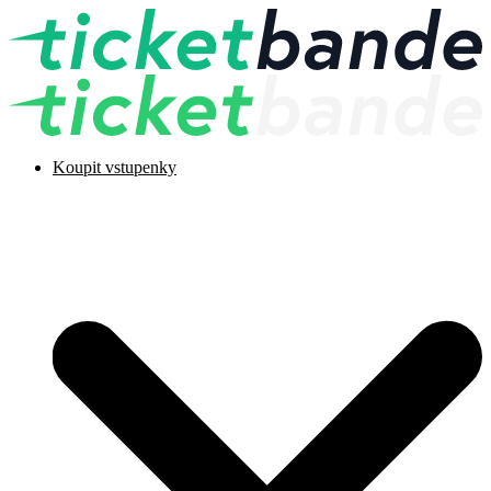
Koupit vstupenky