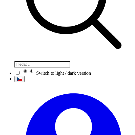
Switch to light / dark version