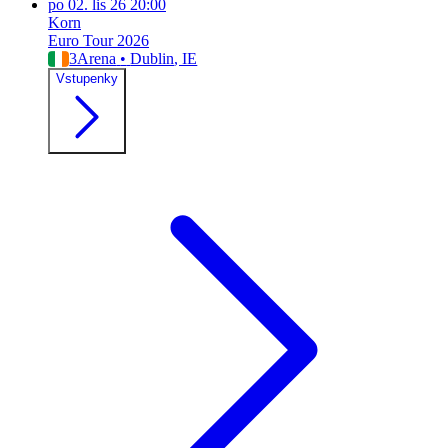
po
02. lis 26
20:00
Korn
Euro Tour 2026
3Arena
•
Dublin
, IE
Vstupenky