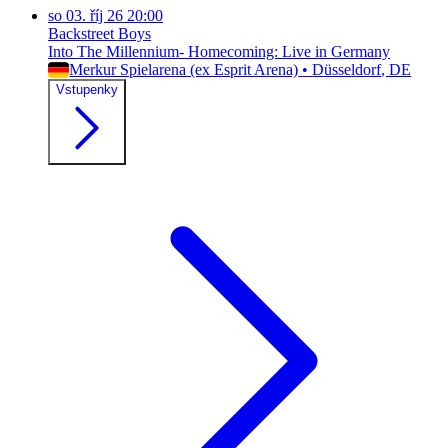
so
03. říj 26
20:00
Backstreet Boys
Into The Millennium- Homecoming: Live in Germany
Merkur Spielarena (ex Esprit Arena)
•
Düsseldorf
, DE
Vstupenky