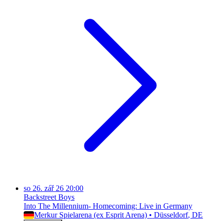
so
26. zář 26
20:00
Backstreet Boys
Into The Millennium- Homecoming: Live in Germany
Merkur Spielarena (ex Esprit Arena)
•
Düsseldorf
, DE