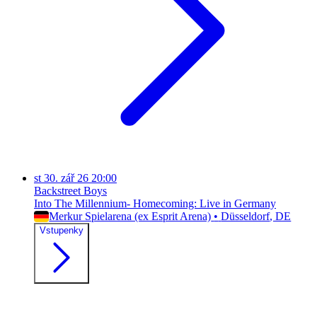
st
30. zář 26
20:00
Backstreet Boys
Into The Millennium- Homecoming: Live in Germany
Merkur Spielarena (ex Esprit Arena)
•
Düsseldorf
, DE
Vstupenky