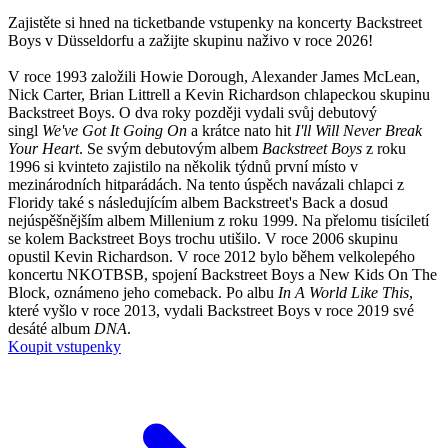
Zajistěte si hned na ticketbande vstupenky na koncerty Backstreet
Boys v Düsseldorfu a zažijte skupinu naživo v roce 2026!
V roce 1993 založili Howie Dorough, Alexander James McLean,
Nick Carter, Brian Littrell a Kevin Richardson chlapeckou skupinu
Backstreet Boys. O dva roky později vydali svůj debutový
singl
We've Got It Going On
a krátce nato hit
I'll Will Never Break
Your Heart
. Se svým debutovým albem
Backstreet Boys
z roku
1996 si kvinteto zajistilo na několik týdnů první místo v
mezinárodních hitparádách. Na tento úspěch navázali chlapci z
Floridy také s následujícím albem Backstreet's Back a dosud
nejúspěšnějším albem Millenium z roku 1999. Na přelomu tisíciletí
se kolem Backstreet Boys trochu utišilo. V roce 2006 skupinu
opustil Kevin Richardson. V roce 2012 bylo během velkolepého
koncertu NKOTBSB, spojení Backstreet Boys a New Kids On The
Block, oznámeno jeho comeback. Po albu
In A World Like This
,
které vyšlo v roce 2013, vydali Backstreet Boys v roce 2019 své
desáté album
DNA
.
Koupit vstupenky