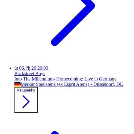
út
06. říj 26
20:00
Backstreet Boys
Into The Millennium- Homecoming: Live in Germany
Merkur Spielarena (ex Esprit Arena)
•
Düsseldorf
, DE
Vstupenky