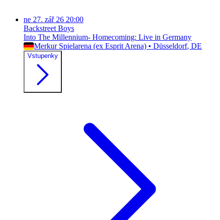
ne
27. zář 26
20:00
Backstreet Boys
Into The Millennium- Homecoming: Live in Germany
Merkur Spielarena (ex Esprit Arena)
•
Düsseldorf
, DE
Vstupenky