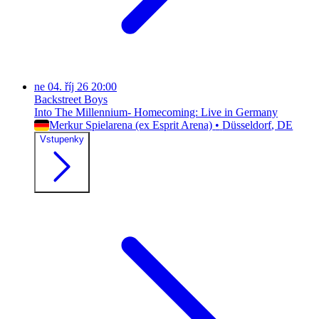
ne
04. říj 26
20:00
Backstreet Boys
Into The Millennium- Homecoming: Live in Germany
Merkur Spielarena (ex Esprit Arena)
•
Düsseldorf
, DE
Vstupenky