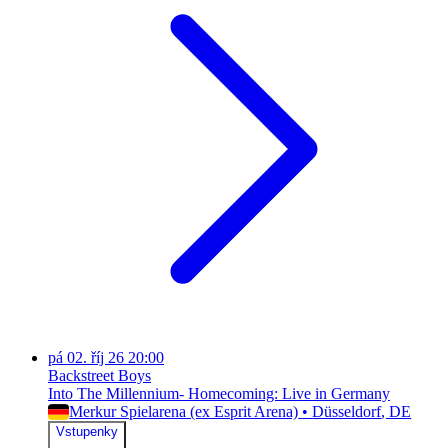
pá
02. říj 26
20:00
Backstreet Boys
Into The Millennium- Homecoming: Live in Germany
Merkur Spielarena (ex Esprit Arena)
•
Düsseldorf
, DE
Vstupenky