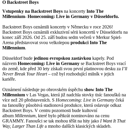
O Backstreet Boys
Vstupenky na Backstreet Boys
na koncerty
Into The
Millennium- Homecoming: Live in Germany v Düsseldorfu.
Backstreet Boys oznámili koncerty v Německu v roce 2026!
Backstreet Boys oznámili exkluzivní sérii koncertů v Düsseldorfu na
konec září 2026. Od 25. září budou sedm večerů v Merkur Spiel-
Arena představovat svou velkolepou
produkci Into The
Millennium
.
Düsseldorf bude
jedinou evropskou zastávkou
kapely. Pod
názvem
Homecoming: Live in Germany
se Backstreet Boys vrací
do země, kde před 30 lety získali svou první platinovou desku za
I’ll
Never Break Your Heart
– což byl rozhodující milník v jejich
kariéře.
Oznámení následuje po obrovském úspěchu
show Into The
Millennium
v Las Vegas, která již nadchla stovky tisíc fanoušků na
více než 20 představeních. S
Homecoming: Live in Germany
čeká
na fanoušky působivá stadionová produkce, která oslavuje odkaz
Backstreet Boys. V centru pozornosti bude kultovní
album
Millennium
, které bylo pětkrát nominováno na cenu
GRAMMY. Fanoušci se tak mohou těšit na hity jako
I Want It That
Way,
Larger Than Life
a mnoho dalších klasických skladeb.