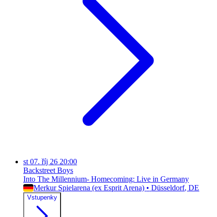
st
07. říj 26
20:00
Backstreet Boys
Into The Millennium- Homecoming: Live in Germany
Merkur Spielarena (ex Esprit Arena)
•
Düsseldorf
, DE
Vstupenky