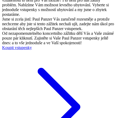
vzdálenosti to není pro Vás možné? I to není pro nás žádný
problém. Nabízíme Vám možnost levného ubytování. Vyberte si
jednoduše vstupenky s možností ubytování a my jsme o zbytek
postaráme.
Jsme si zcela jistí: Paul Panzer Vás zaručeně rozesměje a protože
nechceme aby jste si tento zážitek nechali ujít, zadejte nám úkol pro
obstarání těch nejlepších Paul Panzer vstupenek.
Od nezapomenutelného koncertního zážitku dělí Vás a Vaše známé
pouze pár kliknutí. Zajistěte si Vaše Paul Panzer vstupenky ještě
dnes: a to vše jednoduše a ve Vaší spokojenosti!
Koupit vstupenky