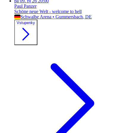
pá
09. říj 26
20:00
Paul Panzer
Schöne neue Welt - welcome to hell
Schwalbe Arena
•
Gummersbach
, DE
Vstupenky