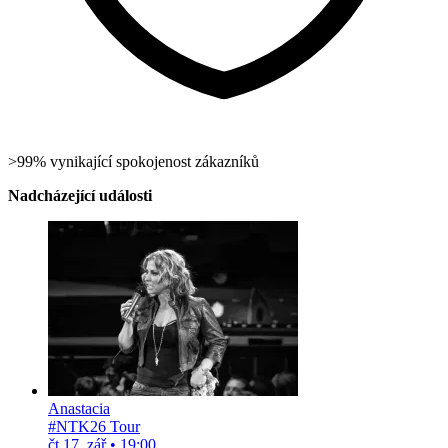
>99% vynikající spokojenost zákazníků
Nadcházející události
Anastacia
#NTK26 Tour
čt 17. zář
•
19:00