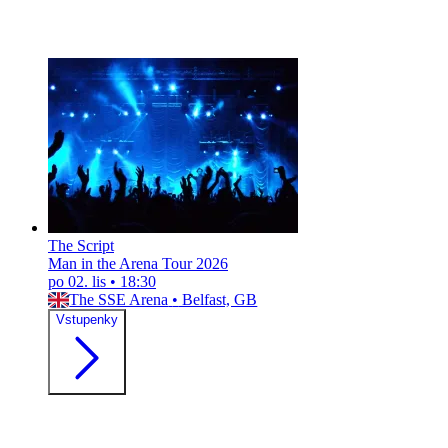
The Script
Man in the Arena Tour 2026
po 02. lis
•
18:30
The SSE Arena
•
Belfast, GB
Vstupenky