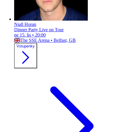
Niall Horan
Dinner Party Live on Tour
ne 15. lis
•
20:00
The SSE Arena
•
Belfast, GB
Vstupenky