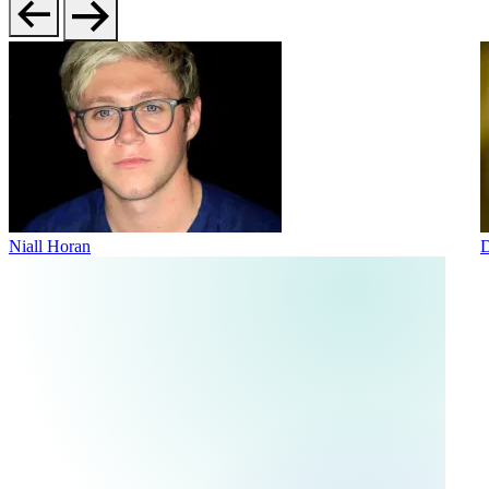
Niall Horan
D