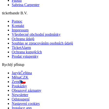
Pitbull
Sabrina Carpenter
ticketbande B.V.
Pomoc
Kontakt
Impressum
Všeobecné obchodní podmínky
Ochrana údajů
Souhlas se zpracováním osobních údajů
TicketAlarm
Ochrana kupujících
Prodat vstupenky
Rychlý přístup
Jazyk
Čeština
Měna
CZK
Země
Poukázky
Obrazové záznamy
Newsletter
Odstoupení
Nastavení cookies
Instalace app