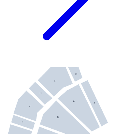
H
H
H
A
A
J
B
K