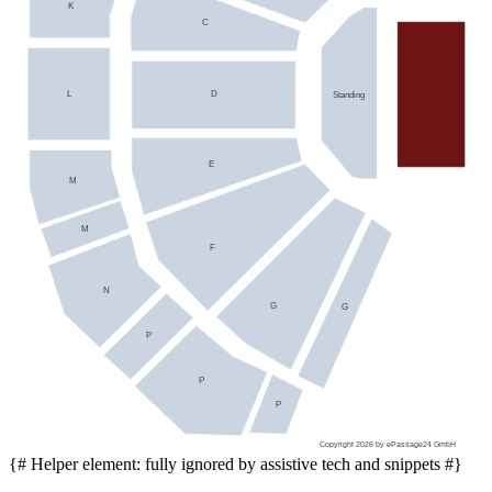
K
C
L
D
Standing
E
M
M
F
N
G
G
P
P
P
Copyright 2026 by ePassage24 GmbH
{# Helper element: fully ignored by assistive tech and snippets #}