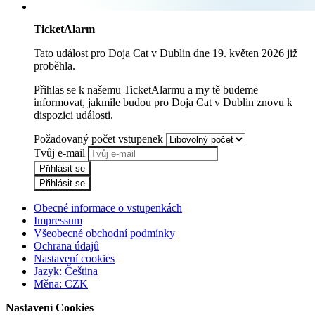
TicketAlarm
Tato událost pro
Doja Cat
v
Dublin
dne
19. květen 2026
již
proběhla.
Přihlas se k našemu TicketAlarmu a my tě budeme
informovat, jakmile budou pro
Doja Cat
v
Dublin
znovu k
dispozici události.
Požadovaný počet vstupenek
Tvůj e-mail
Přihlásit se
Přihlásit se
Obecné informace o vstupenkách
Impressum
Všeobecné obchodní podmínky
Ochrana údajů
Nastavení cookies
Jazyk
:
Čeština
Měna
:
CZK
Nastavení Cookies